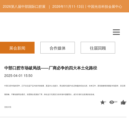
2026第八届中部国际口腔展 | 2026年11月11-13日丨中国光谷科技会展中心
ENGLISH
展会新闻
合作媒体
往届回顾
中部口腔市场破局战——厂商必争的四大本土化路径
2025-04-01 15:50
中部口腔市场的竞争，已不仅仅是产品与技术的较量，更是本土化能力、商业模式创新与生态构建的综合比拼。未来五年，那些能够精准捕捉市场需求、灵活调
整策略、不断创新商业模式、深度整合资源的厂商，将在这片充满活力的市场中脱颖而出，成为引领行业发展的佼佼者。
0
2241
0
查看详情