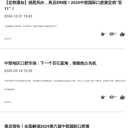
【定档通知】洞悉风向，再启XIN程！2025中部国际口腔展定档“双
11”！
2024-12-31 15:43
【定档通知】洞悉风向，再启XIN程！2025中部国际口腔展定档“双11”！
0
909
0
查看详情
中部地区口腔市场：下一个百亿蓝海，谁能抢占先机
2025-03-18 15:35
中部口腔医疗产品市场绝非“潜力股”，而是肉眼可见的增量战场。无论是国际巨头还是本土新锐，抓住“人口+政策+技术”三重红利，快速落子布局，就能在这片蓝
海中乘风破浪。
0
788
0
查看详情
展后报告丨全面解读2024第六届中部国际口腔展