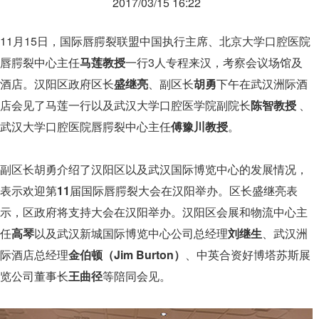
2017/03/15 16:22
11月15日，国际唇腭裂联盟中国执行主席、北京大学口腔医院
唇腭裂中心主任
马莲教授
一行3人专程来汉，考察会议场馆及
酒店。汉阳区政府区长
盛继亮
、副区长
胡勇
下午在武汉洲际酒
店会见了马莲一行以及武汉大学口腔医学院副院长
陈智教授
、
武汉大学口腔医院唇腭裂中心主任
傅豫川教授
。
副区长胡勇介绍了汉阳区以及武汉国际博览中心的发展情况，
表示欢迎第
11
届国际唇腭裂大会在汉阳举办。区长盛继亮表
示，区政府将支持大会在汉阳举办。汉阳区会展和物流中心主
任
高琴
以及武汉新城国际博览中心公司总经理
刘继生
、武汉洲
际酒店总经理
金伯顿（Jim Burton）
、中英合资好博塔苏斯展
览公司董事长
王曲径
等陪同会见。