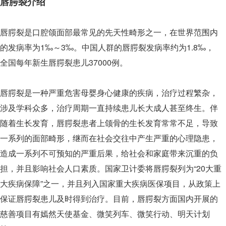
唇腭裂介绍
唇腭裂是口腔颌面部最常见的先天性畸形之一，在世界范围内
的发病率为1‰～3‰。中国人群的唇腭裂发病率约为1.8‰，
全国每年新生唇腭裂患儿37000例。
唇腭裂是一种严重危害母婴身心健康的疾病，治疗过程繁杂，
涉及学科众多，治疗周期一直持续患儿长大成人甚至终生。伴
随着生长发育，唇腭裂患者上颌骨的生长发育常常不足，导致
一系列的面部畸形，继而在社会交往中产生严重的心理隐患，
造成一系列不可预知的严重后果，给社会和家庭带来沉重的负
担，并且影响社会人口素质。国家卫计委将唇腭裂列为“20大重
大疾病保障”之一，并且列入国家重大疾病医保项目，从政策上
保证唇腭裂患儿及时得到治疗。目前，唇腭裂方面国内开展的
慈善项目有嫣然天使基金、微笑列车、微笑行动、明天计划