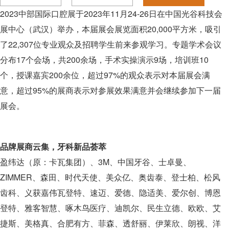
2023中部国际口腔展于2023年11月24-26日在中国光谷科技会
展中心（武汉）举办，本届展会展览面积20,000平方米，吸引
了22,307位专业观众及招聘学生前来参观学习。专题学术会议
分布17个会场，共200余场，手术实操演示9场，培训班10
个，授课嘉宾200余位，超过97%的观众表示对本届展会满
意，超过95%的展商表示对参展效果满意并会继续参加下一届
展会。
品牌展商云集，牙科新品荟萃
盈纬达（原：卡瓦集团）、3M、中国牙谷、士卓曼、
ZIMMER、森田、时代天使、美众亿、奥齿泰、登士柏、松风
齿科、义获嘉伟瓦登特、速迈、爱德、隐适美、爱尔创、博恩
登特、雅客智慧、啄木鸟医疗、迪凯尔、民生立德、欧欧、艾
捷斯、美格真、合肥有方、菲森、透舒丽、伊莱欣、朗视、洋