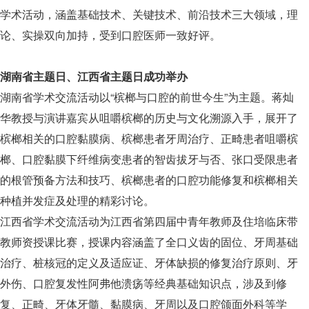
学术活动，涵盖基础技术、关键技术、前沿技术三大领域，理
论、实操双向加持，受到口腔医师一致好评。
湖南省主题日、江西省主题日成功举办
湖南省学术交流活动以“槟榔与口腔的前世今生”为主题。蒋灿
华教授与演讲嘉宾从咀嚼槟榔的历史与文化溯源入手，展开了
槟榔相关的口腔黏膜病、槟榔患者牙周治疗、正畸患者咀嚼槟
榔、口腔黏膜下纤维病变患者的智齿拔牙与否、张口受限患者
的根管预备方法和技巧、槟榔患者的口腔功能修复和槟榔相关
种植并发症及处理的精彩讨论。
江西省学术交流活动为江西省第四届中青年教师及住培临床带
教师资授课比赛，授课内容涵盖了全口义齿的固位、牙周基础
治疗、桩核冠的定义及适应证、牙体缺损的修复治疗原则、牙
外伤、口腔复发性阿弗他溃疡等经典基础知识点，涉及到修
复、正畸、牙体牙髓、黏膜病、牙周以及口腔颌面外科等学