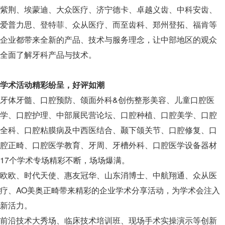
紫荆、埃蒙迪、大众医疗、济宁德卡、卓越义齿、中科安齿、
爱普力思、登特菲、众从医疗、而至齿科、郑州登拓、福肯等
企业都带来全新的产品、技术与服务理念，让中部地区的观众
全面了解牙科产品与技术。
学术活动精彩纷呈，好评如潮
牙体牙髓、口腔预防、颌面外科&创伤整形美容、儿童口腔医
学、口腔护理、中部展民营论坛、口腔种植、口腔美学、口腔
全科、口腔粘膜病及中西医结合、颞下颌关节、口腔修复、口
腔正畸、口腔医学教育、牙周、牙槽外科、口腔医学设备器材
17个学术专场精彩不断，场场爆满。
欧欧、时代天使、惠友冠华、山东消博士、中航翔通、众从医
疗、AO美奥正畸带来精彩的企业学术分享活动，为学术会注入
新活力。
前沿技术大秀场、临床技术培训班、现场手术实操演示等创新