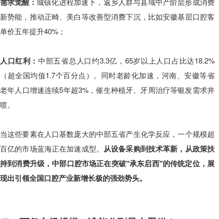
需求觉醒：
城镇化进程加速下，返乡人群与县域中产阶层形成消费
新势能，推动正畸、美白等改善型消费下沉，比如安徽基层口腔客
单价五年提升40%；
人口红利：
中部五省总人口约3.3亿，65岁以上人口占比达18.2%
（超全国均值1.7个百分点）。同时老龄化加速，河南、安徽等省
老年人口增速连续5年超3%，催生种植牙、牙周治疗等银发需求井
喷。
当这些要素在人口基数庞大的中部五省产生化学反应，一个规模超
百亿的市场蓝海正在加速成型。
从设备采购到技术革新，从政策扶
持到消费升级，中部口腔市场正在突破"承东启西"的传统定位，展
现出引领全国口腔产业新增长极的强劲势头。