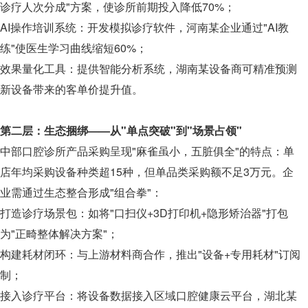
诊疗人次分成"方案，使诊所前期投入降低70%；
AI操作培训系统：开发模拟诊疗软件，河南某企业通过"AI教
练"使医生学习曲线缩短60%；
效果量化工具：提供智能分析系统，湖南某设备商可精准预测
新设备带来的客单价提升值。
第二层：生态捆绑——从"单点突破"到"场景占领"
中部口腔诊所产品采购呈现"麻雀虽小，五脏俱全"的特点：单
店年均采购设备种类超15种，但单品类采购额不足3万元。企
业需通过生态整合形成"组合拳"：
打造诊疗场景包：如将"口扫仪+3D打印机+隐形矫治器"打包
为"正畸整体解决方案"；
构建耗材闭环：与上游材料商合作，推出"设备+专用耗材"订阅
制；
接入诊疗平台：将设备数据接入区域口腔健康云平台，湖北某